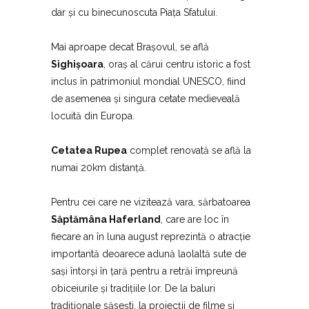
dar și cu binecunoscuta Piața Sfatului.
Mai aproape decat Brașovul, se află
Sighișoara
, oraș al cărui centru istoric a fost
inclus în patrimoniul mondial UNESCO, fiind
de asemenea și singura cetate medieveală
locuită din Europa.
Cetatea Rupea
complet renovată se află la
numai 20km distanță.
Pentru cei care ne vizitează vara, sărbatoarea
Săptămâna Haferland
, care are loc în
fiecare an în luna august reprezintă o atracție
importantă deoarece adună laolaltă sute de
sași întorși în țară pentru a retrăi împreună
obiceiurile și tradițiile lor. De la baluri
tradiționale săsești, la proiecții de filme și