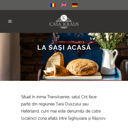
LA SAȘI ACASĂ
Situat în inima Transilvaniei, satul Criț face
parte din regiunea Țara Ovăzului sau
Haferland, cum mai este denumită de către
localnici zona aflată între Sighișoara și Râșnov.