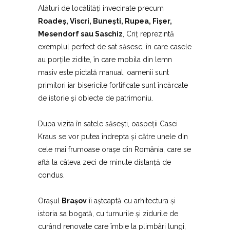
Alături de locălități invecinate precum
Roadeș, Viscri, Bunești, Rupea, Fișer,
Mesendorf sau Saschiz
, Criț reprezintă
exemplul perfect de sat săsesc, în care casele
au porțile zidite, în care mobila din lemn
masiv este pictată manual, oamenii sunt
primitori iar bisericile fortificate sunt încărcate
de istorie și obiecte de patrimoniu.
Dupa vizita în satele săsești, oaspeții Casei
Kraus se vor putea îndrepta și către unele din
cele mai frumoase orașe din România, care se
află la câteva zeci de minute distanță de
condus.
Orașul
Brașov
îi așteaptă cu arhitectura și
istoria sa bogată, cu turnurile și zidurile de
curând renovate care îmbie la plimbâri lungi,